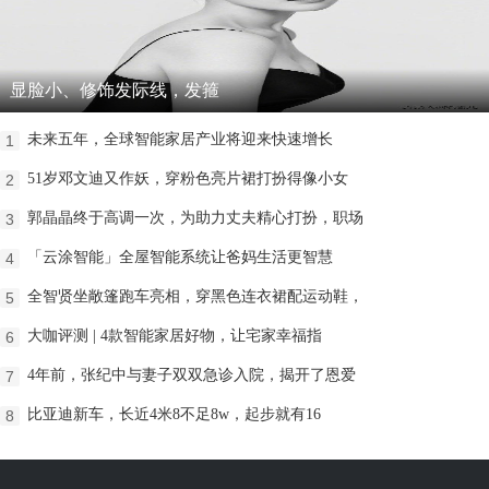
显脸小、修饰发际线，发箍
未来五年，全球智能家居产业将迎来快速增长
1
51岁邓文迪又作妖，穿粉色亮片裙打扮得像小女
2
郭晶晶终于高调一次，为助力丈夫精心打扮，职场
3
「云涂智能」全屋智能系统让爸妈生活更智慧
4
全智贤坐敞篷跑车亮相，穿黑色连衣裙配运动鞋，
5
大咖评测 | 4款智能家居好物，让宅家幸福指
6
4年前，张纪中与妻子双双急诊入院，揭开了恩爱
7
比亚迪新车，长近4米8不足8w，起步就有16
8