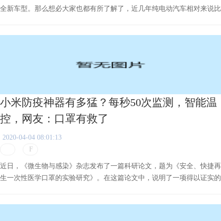
全新车型。那么想必大家也都有所了解了，近几年纯电动汽车相对来说比
较受欢迎，刚刚推出就得到了大众的关注。那么随之就会有很多汽车品牌
来打造出纯电动汽车，打造纯电动新能源汽车最厉害的汽车品牌还属比亚
迪。
小米防疫神器有多猛？每秒50次监测，智能温
控，网友：口罩有救了
2020-04-04 08:01:13
近日，《微生物与感染》杂志发布了一篇科研论文，题为《安全、快捷再
生一次性医学口罩的实验研究》。在这篇论文中，说明了一项得以证实的
实验：使用后的一次性医学口罩，以家用保鲜袋包裹，使用家用电热吹风
机处理30分钟后，便可以再次使用，并且不影响口罩原有的滤过截留效
果，而且还可以灭活污染的