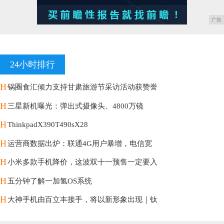
广告
24小时排行
H
锅圈食汇倾力支持甘肃旅游节采访活动获赞誉
H
三星新机曝光：弹出式摄像头、4800万镜
H
ThinkpadX390T490sX28
H
运营商数据出炉：联通4G用户暴增，电信宽
H
小米多款手机降价，这波双十一预售一定要入
H
五分钟了解一加氢OS系统
H
大神手机由百立丰接手，将以新形象出现｜钛