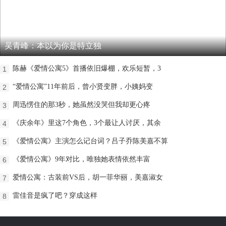
吴青峰：本以为你是特立独
陈赫《爱情公寓5》首播依旧爆棚，欢乐短暂，3
1
“爱情公寓”11年前后，曾小贤变胖，小姨妈变
2
周迅愣住的那3秒，她虽然没哭但我却更心疼
3
《庆余年》里这7个角色，3个最让人讨厌，其余
4
《爱情公寓》主演怎么记台词？吕子乔陈美嘉不算
5
《爱情公寓》9年对比，唯独她表情依然丰富
6
爱情公寓：古装前VS后，胡一菲华丽，美嘉淑女
7
雷佳音是疯了吧？穿成这样
8