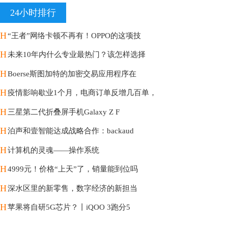
24小时排行
H
“王者”网络卡顿不再有！OPPO的这项技
H
未来10年内什么专业最热门？该怎样选择
H
Boerse斯图加特的加密交易应用程序在
H
疫情影响歇业1个月，电商订单反增几百单，
H
三星第二代折叠屏手机Galaxy Z F
H
泊声和壹智能达成战略合作：backaud
H
计算机的灵魂——操作系统
H
4999元！价格“上天”了，销量能到位吗
H
深水区里的新零售，数字经济的新担当
H
苹果将自研5G芯片？丨iQOO 3跑分5