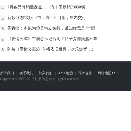
7月各品牌销量盘点，一汽丰田劲销79050辆
4
新款CC猎装版上市，搭2.0T引擎，年内交付
5
吴青峰：本以为你是特立独行，谁知你竟是个“庸
6
《爱情公寓》主演怎么记台词？吕子乔陈美嘉不算
7
陈赫《爱情公寓5》首播依旧爆棚，欢乐短暂，3
8
关于我们
|
联系我们
|
加入我们
|
XML地图
|
寻求合作
|
网站地图
TXT
Copyright © 1998-2019 甘肃信息港 All rights reserved.