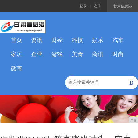
登录
|
注册
甘肃信息港
首页
资讯
财经
科技
娱乐
汽车
家居
企业
游戏
美食
商讯
时尚
微商
B
广告