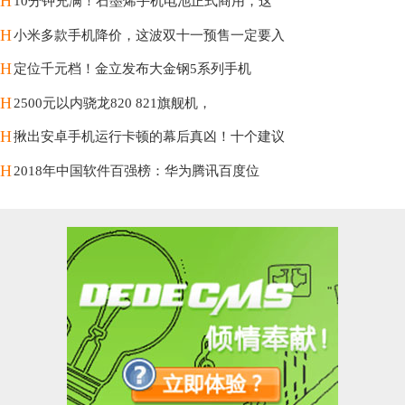
H
10分钟充满！石墨烯手机电池正式商用，这
H
小米多款手机降价，这波双十一预售一定要入
H
定位千元档！金立发布大金钢5系列手机
H
2500元以内骁龙820 821旗舰机，
H
揪出安卓手机运行卡顿的幕后真凶！十个建议
H
2018年中国软件百强榜：华为腾讯百度位