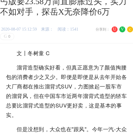
丐版要23.58万简直膨胀过头，实力
不如对手，探岳X无奈降价6万
2020-08-07 15:12:59
来源：
阅读：1541
U
V
c
分享到：
G
0
文丨冬树童 C
溜背造型确实好看，但真正愿意为了颜值掏腰
包的消费者少之又少。即便是即便是从去年开始各
大厂商都在推出溜背式SUV，力图掀起一股车市
的溜背风，但在中国车市近两年溜背式造型的轿车
总要比溜背式造型的SUV更好卖，这是基本的事
实。
但是没想到，大众也在"跟风"。今年一汽-大众