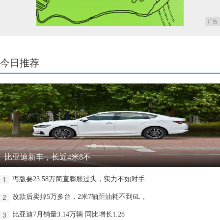
广告
今日推荐
比亚迪新车，长近4米8不
丐版要23.58万简直膨胀过头，实力不如对手
1
改款后卖掉5万多台，2米7轴距油耗不到6L，
2
比亚迪7月销量3.14万辆 同比增长1.28
3