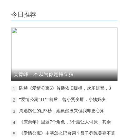
今日推荐
吴青峰：本以为你是特立独
陈赫《爱情公寓5》首播依旧爆棚，欢乐短暂，3
1
“爱情公寓”11年前后，曾小贤变胖，小姨妈变
2
周迅愣住的那3秒，她虽然没哭但我却更心疼
3
《庆余年》里这7个角色，3个最让人讨厌，其余
4
《爱情公寓》主演怎么记台词？吕子乔陈美嘉不算
5