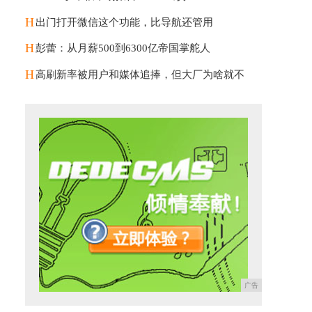
H
出门打开微信这个功能，比导航还管用
H
彭蕾：从月薪500到6300亿帝国掌舵人
H
高刷新率被用户和媒体追捧，但大厂为啥就不
广告