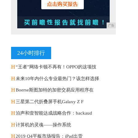
广告
24小时排行
H
“王者”网络卡顿不再有！OPPO的这项技
H
未来10年内什么专业最热门？该怎样选择
H
Boerse斯图加特的加密交易应用程序在
H
三星第二代折叠屏手机Galaxy Z F
H
泊声和壹智能达成战略合作：backaud
H
计算机的灵魂——操作系统
H
2019 Q4平板市场报告：iPad出货