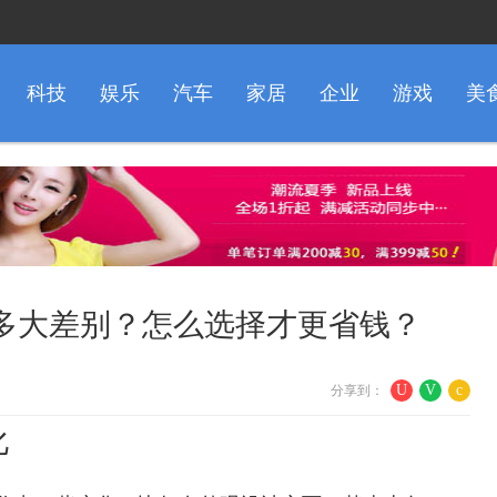
科技
娱乐
汽车
家居
企业
游戏
美
多大差别？怎么选择才更省钱？
U
V
c
分享到：
化