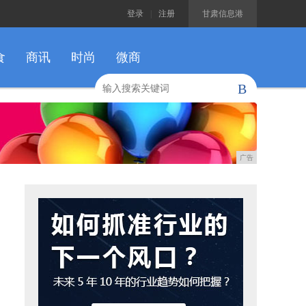
登录
|
注册
甘肃信息港
食
商讯
时尚
微商
B
广告