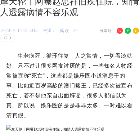
摩天轮丨网曝赵忠祥旧疾住院，知情
人透露病情不容乐观
2020-01-14 13:50:03
来源：
阅读：30
U
V
c
分享到：
G
0
生老病死，循环往复，人之常情，一切看淡就
好。只不过让很多网友讨厌的是，一些知名人物经
常被宣称“死亡”，这些都是娱乐圈小道消息干的
事。比如近百岁高龄的澳门赌王，已经多次被宣布
死亡，若不是他亲自出面辟谣，很多人都信以为
真。所以说，娱乐圈的是是非非太多，一时难以看
清真假。