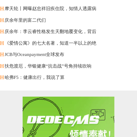
H
摩天轮丨网曝赵忠祥旧疾住院，知情人透露病
H
庆余年里的富二代们
H
庆余年：李云睿性格发生天翻地覆变化，背后
H
《爱情公寓》的七大名著，知道一半以上的绝
H
JCB与Oceanpayment全球发布
H
扶危渡厄，华银健康“抗击战”号角持续吹响
H
哈弗F5：健康出行，我说了算