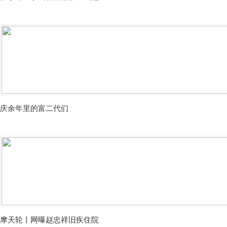
庆余年里的富二代们
摩天轮丨网曝赵忠祥旧疾住院