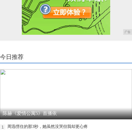
广告
今日推荐
陈赫《爱情公寓5》首播依
周迅愣住的那3秒，她虽然没哭但我却更心疼
1