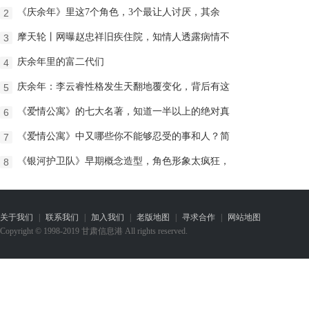
《庆余年》里这7个角色，3个最让人讨厌，其余
2
摩天轮丨网曝赵忠祥旧疾住院，知情人透露病情不
3
庆余年里的富二代们
4
庆余年：李云睿性格发生天翻地覆变化，背后有这
5
《爱情公寓》的七大名著，知道一半以上的绝对真
6
《爱情公寓》中又哪些你不能够忍受的事和人？简
7
《银河护卫队》早期概念造型，角色形象太疯狂，
8
关于我们
|
联系我们
|
加入我们
|
老版地图
|
寻求合作
|
网站地图
Copyright © 1998-2019 甘肃信息港 All rights reserved.