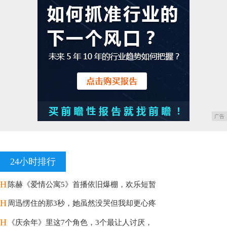
广告
24小时排行
H
陈赫《爱情公寓5》首播依旧爆棚，欢乐短暂
H
周迅愣住的那3秒，她虽然没哭但我却更心疼
H
《庆余年》里这7个角色，3个最让人讨厌，