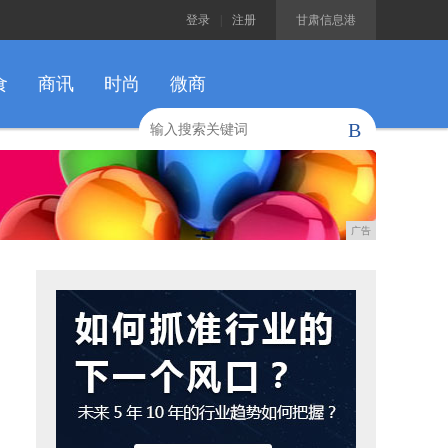
登录
|
注册
甘肃信息港
食
商讯
时尚
微商
B
广告