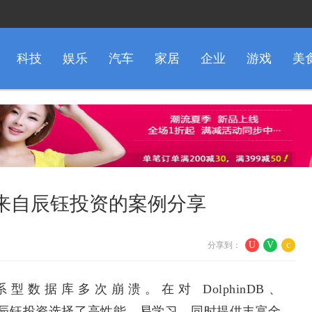
科技
娱乐
汽车
家居
企业
游戏
美
来自辰钰投资的案例分享
U
V
c
分享到：
数据库多次崩溃。在对 DolphinDB、
比后，辰钰投资选择了高性能、易学习、同时提供丰富金