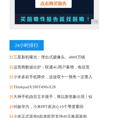
广告
24小时排行
H
三星新机曝光：弹出式摄像头、4800万镜
H
运营商数据出炉：联通4G用户暴增，电信宽
H
小米多款手机降价，这波双十一预售一定要入
H
ThinkpadX390T490sX28
H
大神手机由百立丰接手，将以新形象出现｜钛
H
叫板华为，小米PPT表决心10个季度重回
H
小米正式宣布8款老机型支持49元换原装电