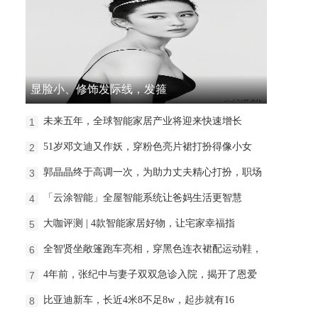
显脸小、修饰发际线，发箍
未来五年，全球智能家居产业将迎来快速增长
1
51岁邓文迪又作妖，穿粉色亮片裙打扮得像小女
2
郭晶晶终于高调一次，为助力丈夫精心打扮，职场
3
「云涂智能」全屋智能系统让爸妈生活更智慧
4
大咖评测 | 4款智能家居好物，让宅家幸福指
5
全智贤坐敞篷跑车亮相，穿黑色连衣裙配运动鞋，
6
4年前，张纪中与妻子双双急诊入院，揭开了恩爱
7
比亚迪新车，长近4米8不足8w，起步就有16
8