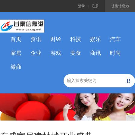
登录
|
注册
甘肃信息港
首页
资讯
财经
科技
娱乐
汽车
家居
企业
游戏
美食
商讯
时尚
微商
B
广告