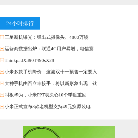
24小时排行
H
三星新机曝光：弹出式摄像头、4800万镜
H
运营商数据出炉：联通4G用户暴增，电信宽
H
ThinkpadX390T490sX28
H
小米多款手机降价，这波双十一预售一定要入
H
大神手机由百立丰接手，将以新形象出现｜钛
H
叫板华为，小米PPT表决心10个季度重回
H
小米正式宣布8款老机型支持49元换原装电