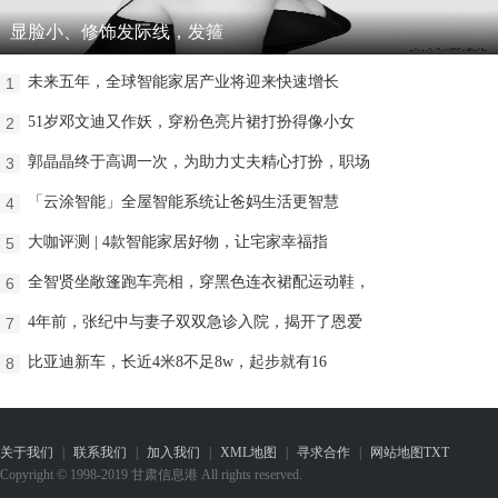
显脸小、修饰发际线，发箍
未来五年，全球智能家居产业将迎来快速增长
1
51岁邓文迪又作妖，穿粉色亮片裙打扮得像小女
2
郭晶晶终于高调一次，为助力丈夫精心打扮，职场
3
「云涂智能」全屋智能系统让爸妈生活更智慧
4
大咖评测 | 4款智能家居好物，让宅家幸福指
5
全智贤坐敞篷跑车亮相，穿黑色连衣裙配运动鞋，
6
4年前，张纪中与妻子双双急诊入院，揭开了恩爱
7
比亚迪新车，长近4米8不足8w，起步就有16
8
关于我们
|
联系我们
|
加入我们
|
XML地图
|
寻求合作
|
网站地图
TXT
Copyright © 1998-2019 甘肃信息港 All rights reserved.