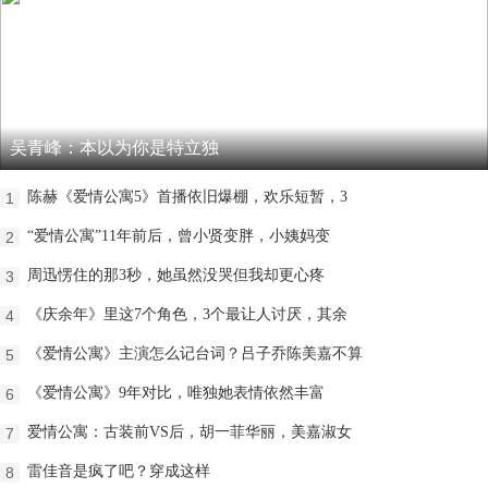
吴青峰：本以为你是特立独
陈赫《爱情公寓5》首播依旧爆棚，欢乐短暂，3
1
“爱情公寓”11年前后，曾小贤变胖，小姨妈变
2
周迅愣住的那3秒，她虽然没哭但我却更心疼
3
《庆余年》里这7个角色，3个最让人讨厌，其余
4
《爱情公寓》主演怎么记台词？吕子乔陈美嘉不算
5
《爱情公寓》9年对比，唯独她表情依然丰富
6
爱情公寓：古装前VS后，胡一菲华丽，美嘉淑女
7
雷佳音是疯了吧？穿成这样
8