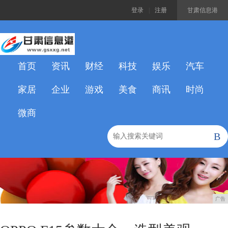
登录
|
注册
甘肃信息港
首页
资讯
财经
科技
娱乐
汽车
家居
企业
游戏
美食
商讯
时尚
微商
B
广告