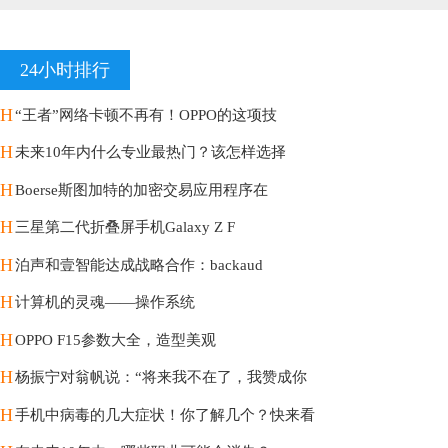
24小时排行
H
“王者”网络卡顿不再有！OPPO的这项技
H
未来10年内什么专业最热门？该怎样选择
H
Boerse斯图加特的加密交易应用程序在
H
三星第二代折叠屏手机Galaxy Z F
H
泊声和壹智能达成战略合作：backaud
H
计算机的灵魂——操作系统
H
OPPO F15参数大全，造型美观
H
杨振宁对翁帆说：“将来我不在了，我赞成你
H
手机中病毒的几大症状！你了解几个？快来看