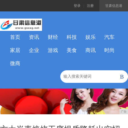
登录
|
注册
甘肃信息港
首页
资讯
财经
科技
娱乐
汽车
家居
企业
游戏
美食
商讯
时尚
微商
B
广告