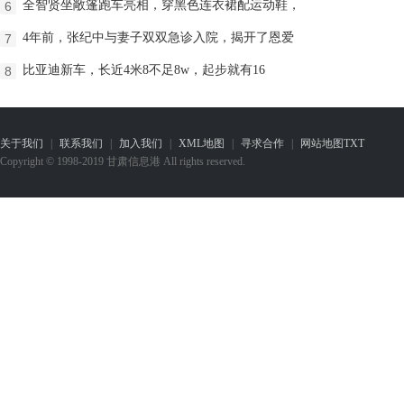
全智贤坐敞篷跑车亮相，穿黑色连衣裙配运动鞋，
6
4年前，张纪中与妻子双双急诊入院，揭开了恩爱
7
比亚迪新车，长近4米8不足8w，起步就有16
8
关于我们
|
联系我们
|
加入我们
|
XML地图
|
寻求合作
|
网站地图
TXT
Copyright © 1998-2019 甘肃信息港 All rights reserved.