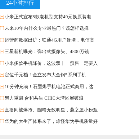
24小时排行
H
小米正式宣布8款老机型支持49元换原装电
H
未来10年内什么专业最热门？该怎样选择
H
运营商数据出炉：联通4G用户暴增，电信宽
H
三星新机曝光：弹出式摄像头、4800万镜
H
小米多款手机降价，这波双十一预售一定要入
H
定位千元档！金立发布大金钢5系列手机
H
10分钟充满！石墨烯手机电池正式商用，这
H
聚力重启 合和共生 CHIC大湾区展破浪
H
直播间被爆抢、圈粉无数明星，燕之屋小粉瓶
H
华为的大生产体系来了，难怪华为手机质量好