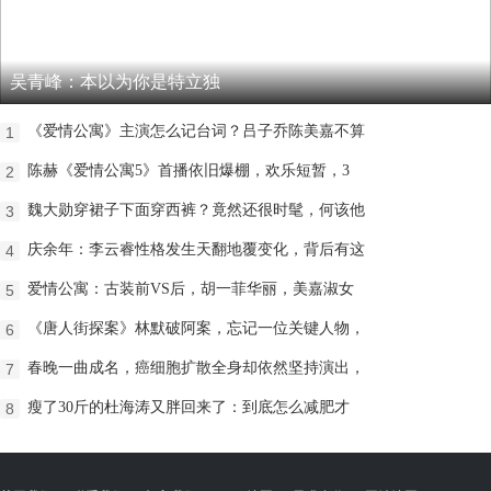
吴青峰：本以为你是特立独
《爱情公寓》主演怎么记台词？吕子乔陈美嘉不算
1
陈赫《爱情公寓5》首播依旧爆棚，欢乐短暂，3
2
魏大勋穿裙子下面穿西裤？竟然还很时髦，何该他
3
庆余年：李云睿性格发生天翻地覆变化，背后有这
4
爱情公寓：古装前VS后，胡一菲华丽，美嘉淑女
5
《唐人街探案》林默破阿案，忘记一位关键人物，
6
春晚一曲成名，癌细胞扩散全身却依然坚持演出，
7
瘦了30斤的杜海涛又胖回来了：到底怎么减肥才
8